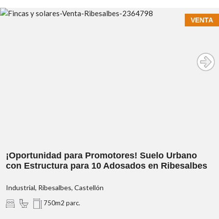
La vivienda se encuentra
bien conservada
, permitiendo
VENTA
entrar a vivir con tan solo algunas actualizaciones, aunque
también ofrece una magnífica oportunidad para quienes
buscan diseñar un hogar completamente adaptado a un
estilo de vida actual. Sus
amplias estancias
, una distribución
muy aprovechable y la abundante
luz natural durante todo
el día
convierten esta propiedad en el lienzo perfecto para
crear una vivienda elegante, funcional y con un enorme valor
añadido.
Actualmente dispone de:
3 dormitorios.
1 baño completo y 1 aseo.
¡Oportunidad para Promotores! Suelo Urbano
Amplio salón-comedor con salida al balcón recayente
con Estructura para 10 Adosados en Ribesalbes
a fachada.
Gran cocina independiente con acceso a un agradable
Industrial, Ribesalbes, Castellón
balcón orientado a la parte trasera del edificio.
750m2 parc.
Como valor añadido, la vivienda cuenta con un
trastero
privado en la azotea del edificio
, un espacio siempre