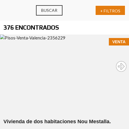
BUSCAR
+ FILTROS
376 ENCONTRADOS
VENTA
Descubre esta interesante oportunidad situada en la zona
de Nou Mestalla, uno de los entornos con mayor proyección
Vivienda de dos habitaciones Nou Mestalla.
y crecimiento de Valencia.