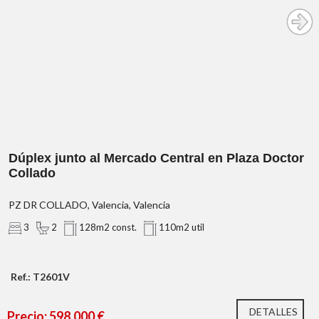
inmueble.
Agencia Registrada con el Nº 89 en el Registro
Obligatorio de Agentes Inmobiliarios de la Comunitat
Valenciana. Puede consultar en la web de la GVA:
Dúplex junto al Mercado Central en Plaza Doctor
Collado
PZ DR COLLADO, Valencia, Valencia
3
2
128m2 const.
110m2 util
Ref.: T2601V
DETALLES
Precio: 598.000 €