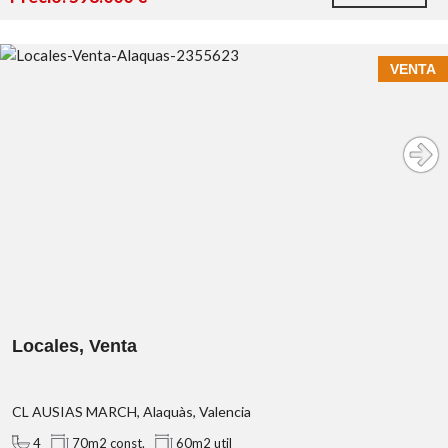
VENTA
https://habitatge.gva.es/es/registres-en-materia-habitatge
Locales, Venta
CL AUSIAS MARCH, Alaquàs, Valencia
4
70m2 const.
60m2 util