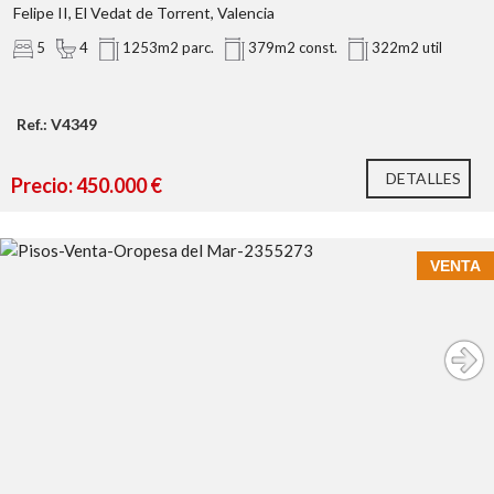
Felipe II, El Vedat de Torrent, Valencia
https://habitatge.gva.es/es/registres-en-materia-habitatge
5
4
1253m2 parc.
379m2 const.
322m2 util
Ref.: V4349
DETALLES
Precio: 450.000 €
VENTA