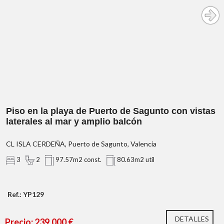
amplio balcón con vistas
laterales al mar
orientación
Piso en la playa de Puerto de Sagunto con vistas
norte
laterales al mar y amplio balcón
CL ISLA CERDEÑA, Puerto de Sagunto, Valencia
3
2
97.57m2 const.
80.63m2 util
3 dormitorios con armarios empotrados
2 baños completos: uno con ducha y otro con bañera
Ref.: YP129
Cocina independiente completamente nueva, a
estrenar
Patio interior que aporta ventilación y espacio
DETALLES
Precio: 239.000 €