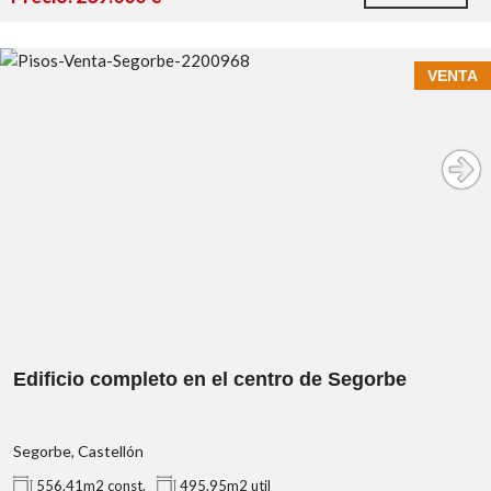
auxiliar
Amplio balcón con vistas laterales al mar
Edificio completo en el centro de Segorbe – gran
VENTA
potencial de inversión y desarrollo
Segorbe
Plaza del Ayuntamiento
edificio completo con división horizontal
Edificio completo en el centro de Segorbe
Segorbe, Castellón
556.41m2 const.
495.95m2 util