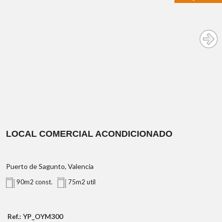
todos los servicios a pie de
calle
10 minutos de la playa de Canet
30 minutos de
Valencia capital
Este anuncio es meramente informativo. Los textos,
fotografías, imágenes y cualquier otro contenido del
presente anuncio no tienen carácter contractual. Gastos de
compraventa y honorarios inmobiliarios no incluidos.
LOCAL COMERCIAL ACONDICIONADO
Puerto de Sagunto, Valencia
90m2 const.
75m2 util
Ref.: YP_OYM300