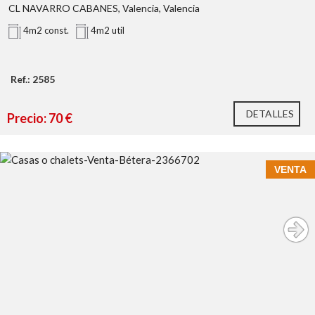
CL NAVARRO CABANES, Valencia, Valencia
4m2 const.
4m2 util
Ref.: 2585
** Superficie catastral.
2585
96 110
DETALLES
Precio: 70 €
17 50
Calixto III nº 34
www.antoniojserra.com
VENTA