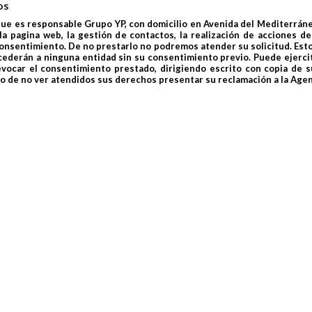
os
que es responsable Grupo YP, con domicilio en Avenida del Mediterrán
la pagina web, la gestión de contactos, la realización de acciones d
consentimiento. De no prestarlo no podremos atender su solicitud. Est
cederán a ninguna entidad sin su consentimiento previo. Puede ejercita
revocar el consentimiento prestado, dirigiendo escrito con copia de s
o de no ver atendidos sus derechos presentar su reclamación a la Agen