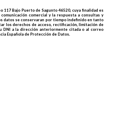
eo 117 Bajo Puerto de Sagunto 46520, cuya finalidad es
e comunicación comercial y la respuesta a consultas y
os datos se conservaran por tiempo indefinido en tanto
r los derechos de acceso, rectificación, limitación de
u DNI a la dirección anteriormente citada o al correo
cia Española de Protección de Datos.